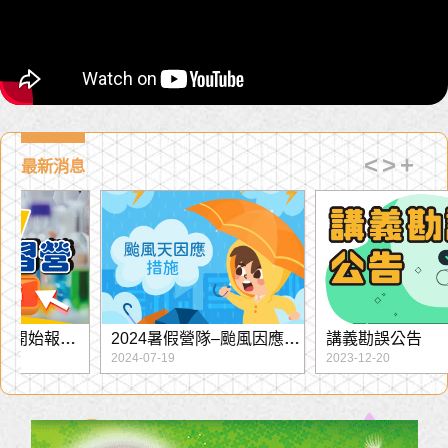
<
>
+
最新消息
2024暑假營隊–颱風因應措
講義勘誤公告
施
2024-07-19
2023-12-20