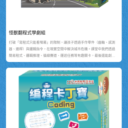
怪獸翻程式學劇組
打破「寫程式只能看螢幕」的限制，讓孩子透過手作零件（齒輪、感測
器、連桿）與邏輯指令，在現實空間中解決城市危機。課堂中我們透過
簡易程式、邏輯推理、循線賽道、運送任務等有趣關卡，最後還能創作
出屬於自己的小機器人任務，將抽象運算思維，轉化為觸手可及的工程
超能力！