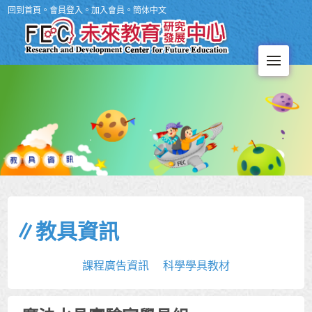
回到首頁
。
會員登入
。
加入會員
。
簡体中文
Men
∥教具資訊
課程廣告資訊
科學學具教材