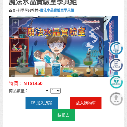
魔法水晶實驗室學具組
首頁
>
科學學具教材
>
魔法水晶實驗室學具組
特價：
NT$1450
商品數量：
加入追蹤
放入購物車
結帳去