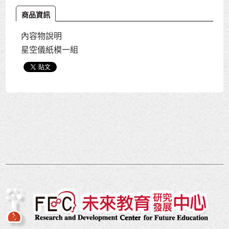
商品資訊
內容物說明
星空儀紙模一組