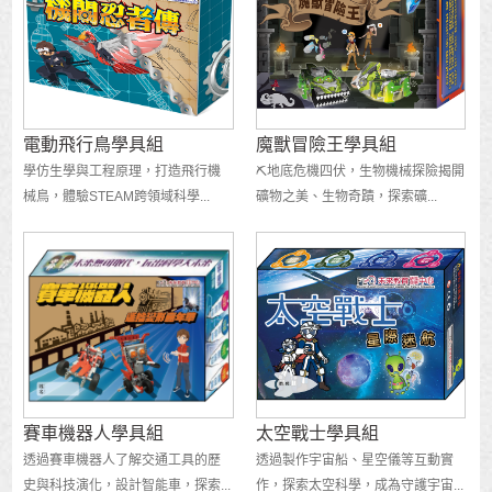
電動飛行鳥學具組
魔獸冒險王學具組
學仿生學與工程原理，打造飛行機
⛏️地底危機四伏，生物機械探險揭開
械鳥，體驗STEAM跨領域科學...
礦物之美、生物奇蹟，探索礦...
賽車機器人學具組
太空戰士學具組
透過賽車機器人了解交通工具的歷
透過製作宇宙船、星空儀等互動實
史與科技演化，設計智能車，探索...
作，探索太空科學，成為守護宇宙...