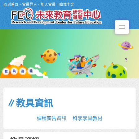
回到首頁
。
會員登入
。
加入會員
。
簡体中文
Men
∥教具資訊
課程廣告資訊
科學學具教材